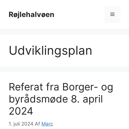
Hop
til
Røjlehalvøen
Menu
indhold
Udviklingsplan
Referat fra Borger- og
byrådsmøde 8. april
2024
1. juli 2024
Af
Marc