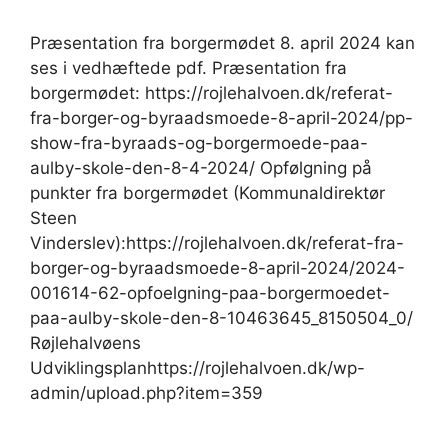
Præsentation fra borgermødet 8. april 2024 kan
ses i vedhæftede pdf. Præsentation fra
borgermødet: https://rojlehalvoen.dk/referat-
fra-borger-og-byraadsmoede-8-april-2024/pp-
show-fra-byraads-og-borgermoede-paa-
aulby-skole-den-8-4-2024/ Opfølgning på
punkter fra borgermødet (Kommunaldirektør
Steen
Vinderslev):https://rojlehalvoen.dk/referat-fra-
borger-og-byraadsmoede-8-april-2024/2024-
001614-62-opfoelgning-paa-borgermoedet-
paa-aulby-skole-den-8-10463645_8150504_0/
Røjlehalvøens
Udviklingsplanhttps://rojlehalvoen.dk/wp-
admin/upload.php?item=359