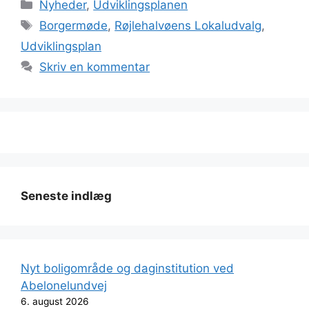
Kategorier
Nyheder
,
Udviklingsplanen
Tags
Borgermøde
,
Røjlehalvøens Lokaludvalg
,
Udviklingsplan
Skriv en kommentar
Seneste indlæg
Nyt boligområde og daginstitution ved
Abelonelundvej
6. august 2026