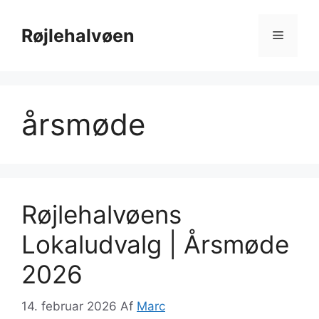
Hop
til
Røjlehalvøen
Menu
indhold
årsmøde
Røjlehalvøens
Lokaludvalg | Årsmøde
2026
14. februar 2026
Af
Marc