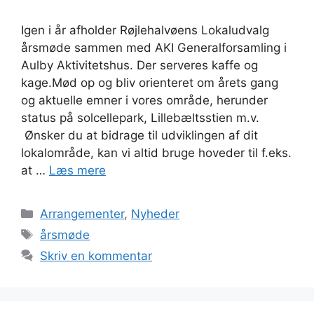
Igen i år afholder Røjlehalvøens Lokaludvalg
årsmøde sammen med AKI Generalforsamling i
Aulby Aktivitetshus. Der serveres kaffe og
kage.Mød op og bliv orienteret om årets gang
og aktuelle emner i vores område, herunder
status på solcellepark, Lillebæltsstien m.v.
Ønsker du at bidrage til udviklingen af dit
lokalområde, kan vi altid bruge hoveder til f.eks.
at …
Læs mere
Kategorier
Arrangementer
,
Nyheder
Tags
årsmøde
Skriv en kommentar