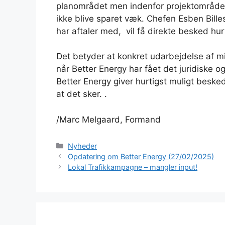
planområdet men indenfor projektområdet)
ikke blive sparet væk. Chefen Esben Bille
har aftaler med, vil få direkte besked hurt
Det betyder at konkret udarbejdelse af milj
når Better Energy har fået det juridiske o
Better Energy giver hurtigst muligt besk
at det sker. .
/Marc Melgaard, Formand
Kategorier
Nyheder
Opdatering om Better Energy (27/02/2025)
Lokal Trafikkampagne – mangler input!