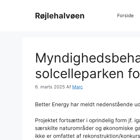
Hop
til
Røjlehalvøen
Forside
indhold
Myndighedsbeha
solcelleparken fo
6. marts 2025
Af
Marc
Better Energy har meldt nedenstående ud
Projektet fortsætter i oprindelig form jf.
særskilte naturområder og økonomiske ga
ikke er omfattet af rekonstruktion/konkur